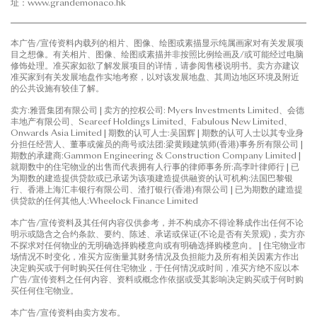
址：www.grandemonaco.hk
本广告/宣传资料内载列的相片、图像、绘图或素描显示纯属画家对有关发展项
目之想像。有关相片、图像、绘图或素描并非按照比例绘画及/或可能经过电脑
修饰处理。准买家如欲了解发展项目的详情，请参阅售楼说明书。卖方亦建议
准买家到有关发展地盘作实地考察，以对该发展地盘、其周边地区环境及附近
的公共设施有较佳了解。
卖方:雅晋集团有限公司 | 卖方的控权公司: Myers Investments Limited、会德
丰地产有限公司、Seareef Holdings Limited、Fabulous New Limited、
Onwards Asia Limited | 期数的认可人士:吴国辉 | 期数的认可人士以其专业身
分担任经营人、董事或僱员的商号或法团:梁黄顾建筑师(香港)事务所有限公司 |
期数的承建商:Gammon Engineering & Construction Company Limited |
就期数中的住宅物业的出售而代表拥有人行事的律师事务所:高李叶律师行 | 已
为期数的建造提供贷款或已承诺为该项建造提供融资的认可机构:法国巴黎银
行、香港上海汇丰银行有限公司、渣打银行(香港)有限公司 | 已为期数的建造提
供贷款的任何其他人:Wheelock Finance Limited
本广告/宣传资料及其任何内容仅供参考，并不构成亦不得诠释成作出任何不论
明示或隐含之合约条款、要约、陈述、承诺或保证(不论是否有关景观)，卖方亦
不探求对任何物业的无明确选择购楼意向或有明确选择购楼意向。 | 住宅物业市
场情况不时变化，准买方应衡量其财务情况及负担能力及所有相关因素方作出
决定购买或于何时购买任何住宅物业，于任何情况或时间，准买方绝不应以本
广告/宣传资料之任何内容、资料或概念作依据或受其影响决定购买或于何时购
买任何住宅物业。
本广告/宣传资料由卖方发布。