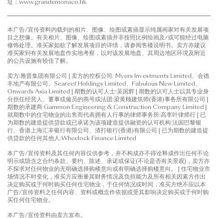
址：www.grandemonaco.hk
本广告/宣传资料内载列的相片、图像、绘图或素描显示纯属画家对有关发展项
目之想像。有关相片、图像、绘图或素描并非按照比例绘画及/或可能经过电脑
修饰处理。准买家如欲了解发展项目的详情，请参阅售楼说明书。卖方亦建议
准买家到有关发展地盘作实地考察，以对该发展地盘、其周边地区环境及附近
的公共设施有较佳了解。
卖方:雅晋集团有限公司 | 卖方的控权公司: Myers Investments Limited、会德
丰地产有限公司、Seareef Holdings Limited、Fabulous New Limited、
Onwards Asia Limited | 期数的认可人士:吴国辉 | 期数的认可人士以其专业身
分担任经营人、董事或僱员的商号或法团:梁黄顾建筑师(香港)事务所有限公司 |
期数的承建商:Gammon Engineering & Construction Company Limited |
就期数中的住宅物业的出售而代表拥有人行事的律师事务所:高李叶律师行 | 已
为期数的建造提供贷款或已承诺为该项建造提供融资的认可机构:法国巴黎银
行、香港上海汇丰银行有限公司、渣打银行(香港)有限公司 | 已为期数的建造提
供贷款的任何其他人:Wheelock Finance Limited
本广告/宣传资料及其任何内容仅供参考，并不构成亦不得诠释成作出任何不论
明示或隐含之合约条款、要约、陈述、承诺或保证(不论是否有关景观)，卖方亦
不探求对任何物业的无明确选择购楼意向或有明确选择购楼意向。 | 住宅物业市
场情况不时变化，准买方应衡量其财务情况及负担能力及所有相关因素方作出
决定购买或于何时购买任何住宅物业，于任何情况或时间，准买方绝不应以本
广告/宣传资料之任何内容、资料或概念作依据或受其影响决定购买或于何时购
买任何住宅物业。
本广告/宣传资料由卖方发布。