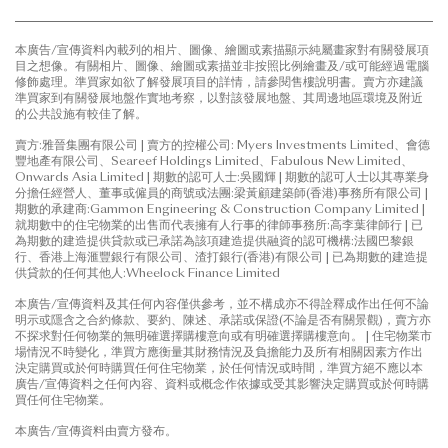
本廣告/宣傳資料內載列的相片、圖像、繪圖或素描顯示純屬畫家對有關發展項
目之想像。有關相片、圖像、繪圖或素描並非按照比例繪畫及/或可能經過電腦
修飾處理。準買家如欲了解發展項目的詳情，請參閱售樓說明書。賣方亦建議
準買家到有關發展地盤作實地考察，以對該發展地盤、其周邊地區環境及附近
的公共設施有較佳了解。
賣方:雅晉集團有限公司 | 賣方的控權公司: Myers Investments Limited、會德
豐地產有限公司、Seareef Holdings Limited、Fabulous New Limited、
Onwards Asia Limited | 期數的認可人士:吳國輝 | 期數的認可人士以其專業身
分擔任經營人、董事或僱員的商號或法團:梁黃顧建築師(香港)事務所有限公司 |
期數的承建商:Gammon Engineering & Construction Company Limited |
就期數中的住宅物業的出售而代表擁有人行事的律師事務所:高李葉律師行 | 已
為期數的建造提供貸款或已承諾為該項建造提供融資的認可機構:法國巴黎銀
行、香港上海滙豐銀行有限公司、渣打銀行(香港)有限公司 | 已為期數的建造提
供貸款的任何其他人:Wheelock Finance Limited
本廣告/宣傳資料及其任何內容僅供參考，並不構成亦不得詮釋成作出任何不論
明示或隱含之合約條款、要約、陳述、承諾或保證(不論是否有關景觀)，賣方亦
不探求對任何物業的無明確選擇購樓意向或有明確選擇購樓意向。 | 住宅物業市
場情況不時變化，準買方應衡量其財務情況及負擔能力及所有相關因素方作出
決定購買或於何時購買任何住宅物業，於任何情況或時間，準買方絕不應以本
廣告/宣傳資料之任何內容、資料或概念作依據或受其影響決定購買或於何時購
買任何住宅物業。
本廣告/宣傳資料由賣方發布。