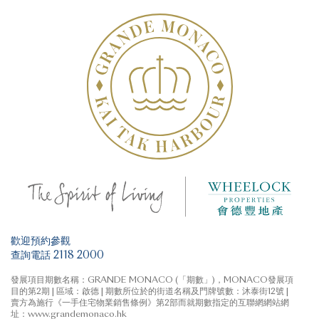
或於何時購買任何住宅物業。
本廣告/宣傳資料由賣方發布。
賣方建議準買方參閱售樓說明書，以了解期數的資料。詳
情請參閱售樓說明書。
最後更新日期: 2026年6月12日
歡迎預約參觀
查詢電話 2118 2000
發展項目期數名稱：GRANDE MONACO (「期數」)，MONACO發展項
目的第2期 | 區域：啟德 | 期數所位於的街道名稱及門牌號數：沐泰街12號 |
賣方為施行《一手住宅物業銷售條例》第2部而就期數指定的互聯網網站網
址：www.grandemonaco.hk