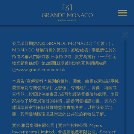
發展項目期數名稱:GRANDE MONACO(「期數」)，
MONACO 發展項目的第2期 | 區域:啟德 | 期數所位於的
街道名稱及門牌號數:沐泰街12號 | 賣方為施行《一手住宅
物業銷售條例》第2部而就期數指定的互聯網網站網
址:www.grandemonaco.hk
本廣告/宣傳資料內載列的相片、圖像、繪圖或素描顯示純
屬畫家對有關發展項目之想像。有關相片、圖像、繪圖或
素描並非按照比例繪畫及/或可能經過電腦修飾處理。準買
家如欲了解發展項目的詳情，請參閱售樓說明書。賣方亦
建議準買家到有關發展地盤作實地考察，以對該發展地
盤、其周邊地區環境及附近的公共設施有較佳了解。
賣方:雅晉集團有限公司 | 賣方的控權公司: Myers
Investments Limited、會德豐地產有限公司、Seareef