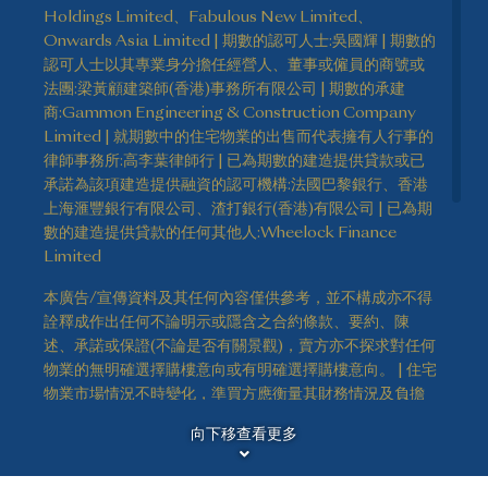
Holdings Limited、Fabulous New Limited、
Onwards Asia Limited | 期數的認可人士:吳國輝 | 期數的
認可人士以其專業身分擔任經營人、董事或僱員的商號或
法團:梁黃顧建築師(香港)事務所有限公司 | 期數的承建
商:Gammon Engineering & Construction Company
Limited | 就期數中的住宅物業的出售而代表擁有人行事的
律師事務所:高李葉律師行 | 已為期數的建造提供貸款或已
承諾為該項建造提供融資的認可機構:法國巴黎銀行、香港
上海滙豐銀行有限公司、渣打銀行(香港)有限公司 | 已為期
數的建造提供貸款的任何其他人:Wheelock Finance
Limited
本廣告/宣傳資料及其任何內容僅供參考，並不構成亦不得
詮釋成作出任何不論明示或隱含之合約條款、要約、陳
述、承諾或保證(不論是否有關景觀)，賣方亦不探求對任何
物業的無明確選擇購樓意向或有明確選擇購樓意向。 | 住宅
物業市場情況不時變化，準買方應衡量其財務情況及負擔
免責聲明
能力及所有相關因素方作出決定購買或於何時購買任何住
向下移查看更多
宅物業，於任何情況或時間，準買方絕不應以本廣告/宣傳
資料之任何內容、資料或概念作依據或受其影響決定購買