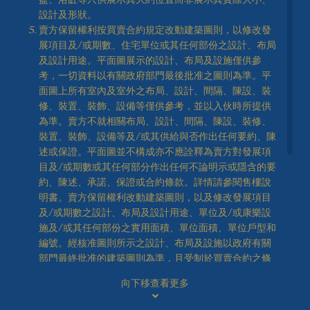
設計及形狀。
高座
賣方保留權利按買賣合約規定改動建築圖則，以修改發
展項目及/或期數、住宅單位或其任何部份之設計、布局
第1B座18樓A單位
及設計用途。平面圖展示的設計、布局及設施僅供參
3房
考，一切資料以有關政府部門最後批准之圖則為準。平
實用面積: 573 平方呎
1房(開放式廚房)
面圖上所有室內及室外之布局、設計、間隔、陳設、裝
修、裝置、裝飾、設備等僅供參考，並以入伙時所提供
為準。賣方不就相關布局、設計、間隔、陳設、裝修、
裝置、裝飾、設備等及/或其供給與否作出任何要約、陳
述或保證。平面圖並不構成亦不應詮釋為賣方對發展項
2房(開放式廚房)
Legend 圖例
目及/或期數或其任何部分作出任何不論明示或隱含的要
約、陳述、承諾、保證或合約條款。詳情請參閱售樓說
明書。賣方保留權利改動建築圖則，以及修改發展項目
及/或期數之設計、布局及設計用途、單位及/或康樂設
2房
施及/或其任何部份之實用面積、單位面積、單位戶型和
編號。經核准圖則所示之設計、布局及設施以政府有關
部門最終批准的建築圖則為準，且受制於買賣合約之條
款。
3房
向下移查看更多
「天際特大平台單位」、「天際特色單位」及「花園複
式單位」之命名僅作推廣之用，未必會用於或出現在建