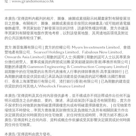
址：www.grandemonaco.hk
花園複式單位
本廣告/宣傳資料內載列的相片、圖像、繪圖或素描顯示純屬畫家對有關發展項
目之想像。有關相片、圖像、繪圖或素描並非按照比例繪畫及/或可能經過電腦
修飾處理。準買家如欲了解發展項目的詳情，請參閱售樓說明書。賣方亦建議
準買家到有關發展地盤作實地考察，以對該發展地盤、其周邊地區環境及附近
的公共設施有較佳了解。
賣方:雅晉集團有限公司 | 賣方的控權公司: Myers Investments Limited、會德
豐地產有限公司、Seareef Holdings Limited、Fabulous New Limited、
Onwards Asia Limited | 期數的認可人士:吳國輝 | 期數的認可人士以其專業身
分擔任經營人、董事或僱員的商號或法團:梁黃顧建築師(香港)事務所有限公司 |
期數的承建商:Gammon Engineering & Construction Company Limited |
就期數中的住宅物業的出售而代表擁有人行事的律師事務所:高李葉律師行 | 已
為期數的建造提供貸款或已承諾為該項建造提供融資的認可機構:法國巴黎銀
行、香港上海滙豐銀行有限公司、渣打銀行(香港)有限公司 | 已為期數的建造提
供貸款的任何其他人:Wheelock Finance Limited
低座
本廣告/宣傳資料及其任何內容僅供參考，並不構成亦不得詮釋成作出任何不論
明示或隱含之合約條款、要約、陳述、承諾或保證(不論是否有關景觀)，賣方亦
不探求對任何物業的無明確選擇購樓意向或有明確選擇購樓意向。 | 住宅物業市
場情況不時變化，準買方應衡量其財務情況及負擔能力及所有相關因素方作出
決定購買或於何時購買任何住宅物業，於任何情況或時間，準買方絕不應以本
廣告/宣傳資料之任何內容、資料或概念作依據或受其影響決定購買或於何時購
低座花園特色單位
買任何住宅物業。
本廣告/宣傳資料由賣方發布。