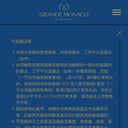
平面圖註釋
本部分所載的實用面積，均包括露台、工作平台及陽台
（如有）。
單位平面圖
住宅物業的實用面積及構成住宅物業的一部分的範圍內
的露台、工作平台及陽台（如有）的樓面面積，是按
GRANDE MONACO 一絲不苟，別具匠心，為住客精心
《一手住宅物業銷售條例》（第621章）第8條計算得出
打造每個單位。
的。其他指明項目的面積 (不計算入實用面積) 是按《一
手住宅物業銷售條例》附表2第2部計算得出的。所列之
面積以1平方米=10.764平方呎換算，並四捨五入至整數
平方呎。
圖則經簡化處理，有關住宅物業的面積及平面圖等詳
情，請參閱售樓說明書及最近的已經批准的建築圖則。
平面圖所示之裝置及設備如洗滌盤、煮食爐、坐廁、面
盆、浴缸等只供展示其大約位置而非展示其實際大小、