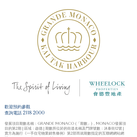
築圖則、樓契或其他業權或法律文件。
天台/平台/梯屋/花園是屬於《一手住宅物業銷售條例》
3房1套及工作間連洗手間及儲物房
附表 2 第 1 部的指明項目。該等其他指明項目的面積 (不
計算入實用面積) 是按《一手住宅物業銷售條例》附表2
第2部計算得出的。
4房1套及工作間連洗手間
天際特大平台單位
天際特色單位
歡迎預約參觀
查詢電話 2118 2000
花園複式單位
發展項目期數名稱：GRANDE MONACO (「期數」)，MONACO發展項
目的第2期 | 區域：啟德 | 期數所位於的街道名稱及門牌號數：沐泰街12號 |
賣方為施行《一手住宅物業銷售條例》第2部而就期數指定的互聯網網站網