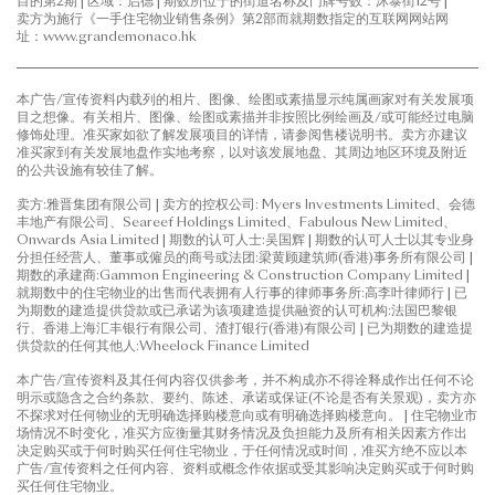
目的第2期 | 区域：启德 | 期数所位于的街道名称及门牌号数：沐泰街12号 |
卖方为施行《一手住宅物业销售条例》第2部而就期数指定的互联网网站网
址：www.grandemonaco.hk
本广告/宣传资料内载列的相片、图像、绘图或素描显示纯属画家对有关发展项
目之想像。有关相片、图像、绘图或素描并非按照比例绘画及/或可能经过电脑
修饰处理。准买家如欲了解发展项目的详情，请参阅售楼说明书。卖方亦建议
准买家到有关发展地盘作实地考察，以对该发展地盘、其周边地区环境及附近
的公共设施有较佳了解。
卖方:雅晋集团有限公司 | 卖方的控权公司: Myers Investments Limited、会德
丰地产有限公司、Seareef Holdings Limited、Fabulous New Limited、
Onwards Asia Limited | 期数的认可人士:吴国辉 | 期数的认可人士以其专业身
分担任经营人、董事或僱员的商号或法团:梁黄顾建筑师(香港)事务所有限公司 |
期数的承建商:Gammon Engineering & Construction Company Limited |
就期数中的住宅物业的出售而代表拥有人行事的律师事务所:高李叶律师行 | 已
为期数的建造提供贷款或已承诺为该项建造提供融资的认可机构:法国巴黎银
行、香港上海汇丰银行有限公司、渣打银行(香港)有限公司 | 已为期数的建造提
供贷款的任何其他人:Wheelock Finance Limited
本广告/宣传资料及其任何内容仅供参考，并不构成亦不得诠释成作出任何不论
明示或隐含之合约条款、要约、陈述、承诺或保证(不论是否有关景观)，卖方亦
不探求对任何物业的无明确选择购楼意向或有明确选择购楼意向。 | 住宅物业市
场情况不时变化，准买方应衡量其财务情况及负担能力及所有相关因素方作出
决定购买或于何时购买任何住宅物业，于任何情况或时间，准买方绝不应以本
广告/宣传资料之任何内容、资料或概念作依据或受其影响决定购买或于何时购
买任何住宅物业。