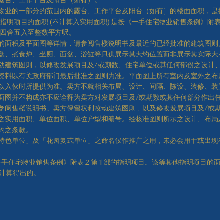
露台、工作平台及阳台（如有）。
高座
物业的一部分的范围内的露台、工作平台及阳台（如有）的楼面面积，是
他指明项目的面积 (不计算入实用面积) 是按《一手住宅物业销售条例》附
，并四舍五入至整数平方呎。
的面积及平面图等详情，请参阅售楼说明书及最近的已经批准的建筑图则
盘、煮食炉、坐厕、面盆、浴缸等只供展示其大约位置而非展示其实际大
3房
动建筑图则，以修改发展项目及/或期数、住宅单位或其任何部份之设计
资料以有关政府部门最后批准之图则为准。平面图上所有室内及室外之布
以入伙时所提供为准。卖方不就相关布局、设计、间隔、陈设、装修、装
面图并不构成亦不应诠释为卖方对发展项目及/或期数或其任何部分作出
3房1套及工作间连洗手间及储物房
参阅售楼说明书。卖方保留权利改动建筑图则，以及修改发展项目及/或
份之实用面积、单位面积、单位户型和编号。经核准图则所示之设计、布局
约之条款。
特色单位」及「花园复式单位」之命名仅作推广之用，未必会用于或出现
4房1套及工作间连洗手间
手住宅物业销售条例》附表 2 第 1 部的指明项目。该等其他指明项目的面
部计算得出的。