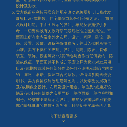
花园面积: 464 平方呎
设计及形状。
高座
卖方保留权利按买卖合约规定改动建筑图则，以修改发
G/F
1/F
展项目及/或期数、住宅单位或其任何部份之设计、布局
及设计用途。平面图展示的设计、布局及设施仅供参
考，一切资料以有关政府部门最后批准之图则为准。平
1房(开放式厨房)
面图上所有室内及室外之布局、设计、间隔、陈设、装
修、装置、装饰、设备等仅供参考，并以入伙时所提供
Legend 圖例
为准。卖方不就相关布局、设计、间隔、陈设、装修、
装置、装饰、设备等及/或其供给与否作出任何要约、陈
述或保证。平面图并不构成亦不应诠释为卖方对发展项
2房(开放式厨房)
目及/或期数或其任何部分作出任何不论明示或隐含的要
约、陈述、承诺、保证或合约条款。详情请参阅售楼说
明书。卖方保留权利改动建筑图则，以及修改发展项目
及/或期数之设计、布局及设计用途、单位及/或康乐设
2房
施及/或其任何部份之实用面积、单位面积、单位户型和
编号。经核准图则所示之设计、布局及设施以政府有关
部门最终批准的建筑图则为准，且受制于买卖合约之条
款。
3房
向下移查看更多
「天际特大平台单位」、「天际特色单位」及「花园复
式单位」之命名仅作推广之用，未必会用于或出现在建