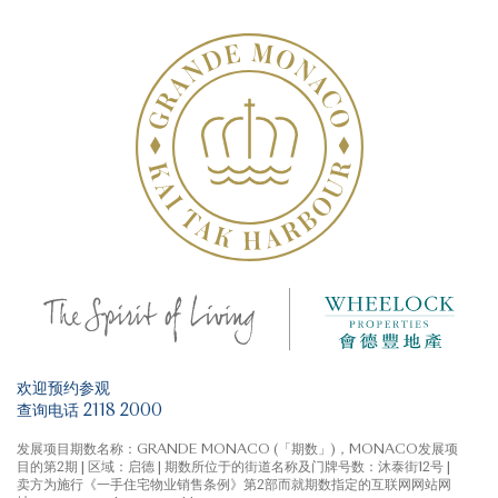
筑图则、楼契或其他业权或法律文件。
天台/平台/梯屋/花园是属于《一手住宅物业销售条例》
3房1套及工作间连洗手间及储物房
附表 2 第 1 部的指明项目。该等其他指明项目的面积 (不
计算入实用面积) 是按《一手住宅物业销售条例》附表2
第2部计算得出的。
4房1套及工作间连洗手间
天际特大平台单位
天际特色单位
欢迎预约参观
查询电话 2118 2000
花园复式单位
发展项目期数名称：GRANDE MONACO (「期数」)，MONACO发展项
目的第2期 | 区域：启德 | 期数所位于的街道名称及门牌号数：沐泰街12号 |
卖方为施行《一手住宅物业销售条例》第2部而就期数指定的互联网网站网