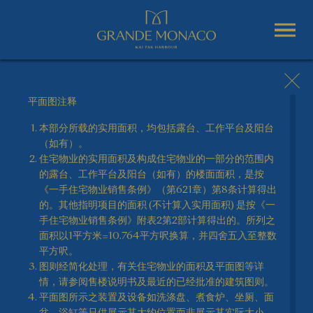
平面图注释
本部分所载的实用面积，均包括露台、工作平台及阳台
（如有）。
单位平面图
住宅物业的实用面积及构成住宅物业的一部分的范围内
的露台、工作平台及阳台（如有）的楼面面积，是按
GRANDE MONACO 一丝不苟，别具匠心，为住客精心
《一手住宅物业销售条例》（第621章）第8条计算得出
打造每个单位。
的。其他指明项目的面积 (不计算入实用面积) 是按《一
手住宅物业销售条例》附表2第2部计算得出的。所列之
面积以1平方米=10.764平方呎换算，并四舍五入至整数
平方呎。
图则经简化处理，有关住宅物业的面积及平面图等详
第1A座地下及1楼(复式)A单位
情，请参阅售楼说明书及最近的已经批准的建筑图则。
花园复式单位
平面图所示之装置及设备如洗涤盘、煮食炉、坐厕、面
4房2套及工作间连洗手间
实用面积: 1,512 平方呎
盆、浴缸等只供展示其大约位置而非展示其实际大小、