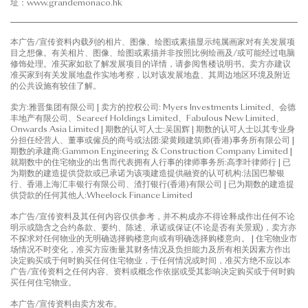
址：www.grandemonaco.hk
花园复式单位
本广告/宣传资料内载列的相片、图像、绘图或素描显示纯属画家对有关发展项
目之想像。有关相片、图像、绘图或素描并非按照比例绘画及/或可能经过电脑
修饰处理。准买家如欲了解发展项目的详情，请参阅售楼说明书。卖方亦建议
准买家到有关发展地盘作实地考察，以对该发展地盘、其周边地区环境及附近
的公共设施有较佳了解。
卖方:雅晋集团有限公司 | 卖方的控权公司: Myers Investments Limited、会德
丰地产有限公司、Seareef Holdings Limited、Fabulous New Limited、
Onwards Asia Limited | 期数的认可人士:吴国辉 | 期数的认可人士以其专业身
分担任经营人、董事或僱员的商号或法团:梁黄顾建筑师(香港)事务所有限公司 |
期数的承建商:Gammon Engineering & Construction Company Limited |
就期数中的住宅物业的出售而代表拥有人行事的律师事务所:高李叶律师行 | 已
为期数的建造提供贷款或已承诺为该项建造提供融资的认可机构:法国巴黎银
行、香港上海汇丰银行有限公司、渣打银行(香港)有限公司 | 已为期数的建造提
供贷款的任何其他人:Wheelock Finance Limited
低座
本广告/宣传资料及其任何内容仅供参考，并不构成亦不得诠释成作出任何不论
明示或隐含之合约条款、要约、陈述、承诺或保证(不论是否有关景观)，卖方亦
不探求对任何物业的无明确选择购楼意向或有明确选择购楼意向。 | 住宅物业市
场情况不时变化，准买方应衡量其财务情况及负担能力及所有相关因素方作出
决定购买或于何时购买任何住宅物业，于任何情况或时间，准买方绝不应以本
广告/宣传资料之任何内容、资料或概念作依据或受其影响决定购买或于何时购
低座花园特色单位
买任何住宅物业。
本广告/宣传资料由卖方发布。