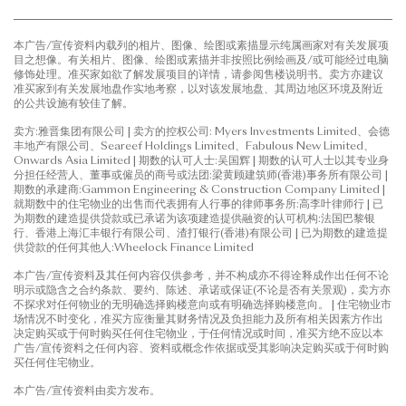
本广告/宣传资料内载列的相片、图像、绘图或素描显示纯属画家对有关发展项
目之想像。有关相片、图像、绘图或素描并非按照比例绘画及/或可能经过电脑
修饰处理。准买家如欲了解发展项目的详情，请参阅售楼说明书。卖方亦建议
准买家到有关发展地盘作实地考察，以对该发展地盘、其周边地区环境及附近
的公共设施有较佳了解。
卖方:雅晋集团有限公司 | 卖方的控权公司: Myers Investments Limited、会德
丰地产有限公司、Seareef Holdings Limited、Fabulous New Limited、
Onwards Asia Limited | 期数的认可人士:吴国辉 | 期数的认可人士以其专业身
分担任经营人、董事或僱员的商号或法团:梁黄顾建筑师(香港)事务所有限公司 |
期数的承建商:Gammon Engineering & Construction Company Limited |
就期数中的住宅物业的出售而代表拥有人行事的律师事务所:高李叶律师行 | 已
为期数的建造提供贷款或已承诺为该项建造提供融资的认可机构:法国巴黎银
行、香港上海汇丰银行有限公司、渣打银行(香港)有限公司 | 已为期数的建造提
供贷款的任何其他人:Wheelock Finance Limited
本广告/宣传资料及其任何内容仅供参考，并不构成亦不得诠释成作出任何不论
明示或隐含之合约条款、要约、陈述、承诺或保证(不论是否有关景观)，卖方亦
不探求对任何物业的无明确选择购楼意向或有明确选择购楼意向。 | 住宅物业市
场情况不时变化，准买方应衡量其财务情况及负担能力及所有相关因素方作出
决定购买或于何时购买任何住宅物业，于任何情况或时间，准买方绝不应以本
广告/宣传资料之任何内容、资料或概念作依据或受其影响决定购买或于何时购
买任何住宅物业。
本广告/宣传资料由卖方发布。