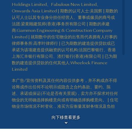
Holdings Limited、Fabulous New Limited、
Onwards Asia Limited | 期数的认可人士:吴国辉 | 期数的
认可人士以其专业身分担任经营人、董事或僱员的商号或
法团:梁黄顾建筑师(香港)事务所有限公司 | 期数的承建
商:Gammon Engineering & Construction Company
Limited | 就期数中的住宅物业的出售而代表拥有人行事的
律师事务所:高李叶律师行 | 已为期数的建造提供贷款或已
承诺为该项建造提供融资的认可机构:法国巴黎银行、香港
上海汇丰银行有限公司、渣打银行(香港)有限公司 | 已为期
数的建造提供贷款的任何其他人:Wheelock Finance
Limited
本广告/宣传资料及其任何内容仅供参考，并不构成亦不得
诠释成作出任何不论明示或隐含之合约条款、要约、陈
述、承诺或保证(不论是否有关景观)，卖方亦不探求对任何
物业的无明确选择购楼意向或有明确选择购楼意向。 | 住宅
物业市场情况不时变化，准买方应衡量其财务情况及负担
免责声明
能力及所有相关因素方作出决定购买或于何时购买任何住
向下移查看更多
宅物业，于任何情况或时间，准买方绝不应以本广告/宣传
资料之任何内容、资料或概念作依据或受其影响决定购买